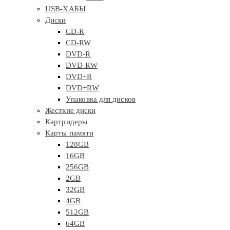
USB-ХАБЫ
Диски
CD-R
CD-RW
DVD-R
DVD-RW
DVD+R
DVD+RW
Упаковка для дисков
Жесткие диски
Картридеры
Карты памяти
128GB
16GB
256GB
2GB
32GB
4GB
512GB
64GB