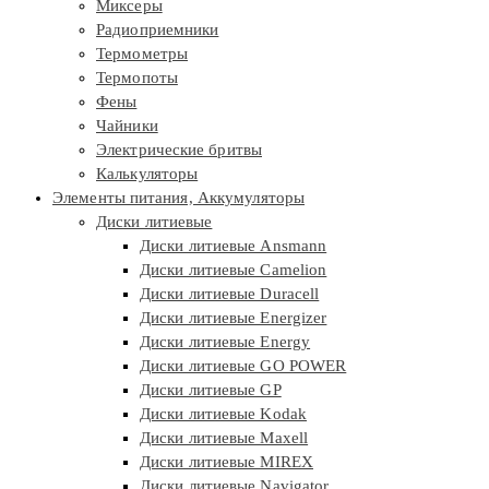
Миксеры
Радиоприемники
Термометры
Термопоты
Фены
Чайники
Электрические бритвы
Калькуляторы
Элементы питания, Аккумуляторы
Диски литиевые
Диски литиевые Ansmann
Диски литиевые Camelion
Диски литиевые Duracell
Диски литиевые Energizer
Диски литиевые Energy
Диски литиевые GO POWER
Диски литиевые GP
Диски литиевые Kodak
Диски литиевые Maxell
Диски литиевые MIREX
Диски литиевые Navigator