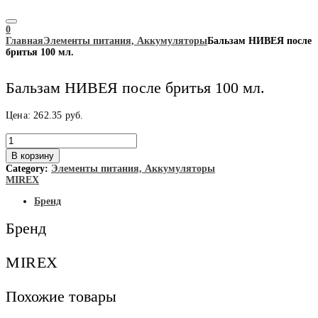
0
Главная
Элементы питания, Аккумуляторы
Бальзам НИВЕЯ после
бритья 100 мл.
Бальзам НИВЕЯ после бритья 100 мл.
Цена:
262.35
руб.
Количество
товара
В корзину
Бальзам
Category:
Элементы питания, Аккумуляторы
НИВЕЯ
MIREX
после
бритья
Бренд
100
мл.
Бренд
MIREX
Похожие товары