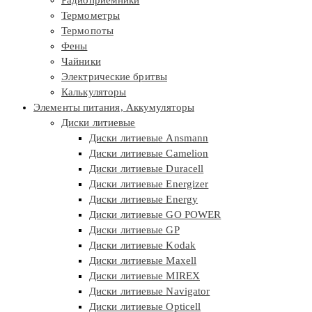
Радиоприемники
Термометры
Термопоты
Фены
Чайники
Электрические бритвы
Калькуляторы
Элементы питания, Аккумуляторы
Диски литиевые
Диски литиевые Ansmann
Диски литиевые Camelion
Диски литиевые Duracell
Диски литиевые Energizer
Диски литиевые Energy
Диски литиевые GO POWER
Диски литиевые GP
Диски литиевые Kodak
Диски литиевые Maxell
Диски литиевые MIREX
Диски литиевые Navigator
Диски литиевые Opticell