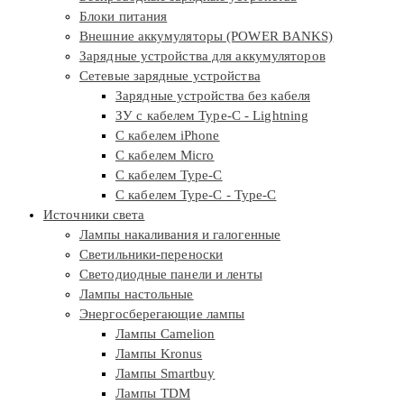
Блоки питания
Внешние аккумуляторы (POWER BANKS)
Зарядные устройства для аккумуляторов
Сетевые зарядные устройства
Зарядные устройства без кабеля
ЗУ с кабелем Type-C - Lightning
С кабелем iPhone
С кабелем Micro
С кабелем Type-C
С кабелем Type-C - Type-C
Источники света
Лампы накаливания и галогенные
Светильники-переноски
Светодиодные панели и ленты
Лампы настольные
Энергосберегающие лампы
Лампы Camelion
Лампы Kronus
Лампы Smartbuy
Лампы TDM