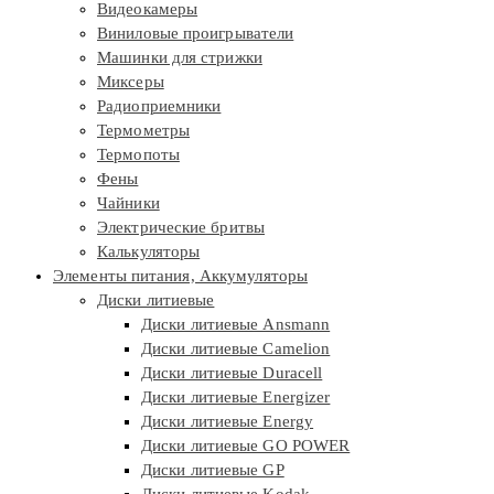
Видеокамеры
Виниловые проигрыватели
Машинки для стрижки
Миксеры
Радиоприемники
Термометры
Термопоты
Фены
Чайники
Электрические бритвы
Калькуляторы
Элементы питания, Аккумуляторы
Диски литиевые
Диски литиевые Ansmann
Диски литиевые Camelion
Диски литиевые Duracell
Диски литиевые Energizer
Диски литиевые Energy
Диски литиевые GO POWER
Диски литиевые GP