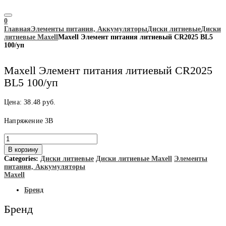
0
Главная
Элементы питания, Аккумуляторы
Диски литиевые
Диски
литиевые Maxell
Maxell Элемент питания литиевый CR2025 BL5
100/уп
Maxell Элемент питания литиевый CR2025
BL5 100/уп
Цена:
38.48
руб.
Напряжение 3В
Количество
товара
В корзину
Maxell
Categories:
Диски литиевые
Диски литиевые Maxell
Элементы
Элемент
питания, Аккумуляторы
питания
Maxell
литиевый
CR2025
Бренд
BL5
100/
Бренд
уп