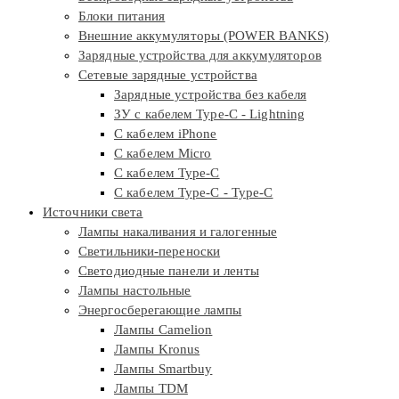
Блоки питания
Внешние аккумуляторы (POWER BANKS)
Зарядные устройства для аккумуляторов
Сетевые зарядные устройства
Зарядные устройства без кабеля
ЗУ с кабелем Type-C - Lightning
С кабелем iPhone
С кабелем Micro
С кабелем Type-C
С кабелем Type-C - Type-C
Источники света
Лампы накаливания и галогенные
Светильники-переноски
Светодиодные панели и ленты
Лампы настольные
Энергосберегающие лампы
Лампы Camelion
Лампы Kronus
Лампы Smartbuy
Лампы TDM