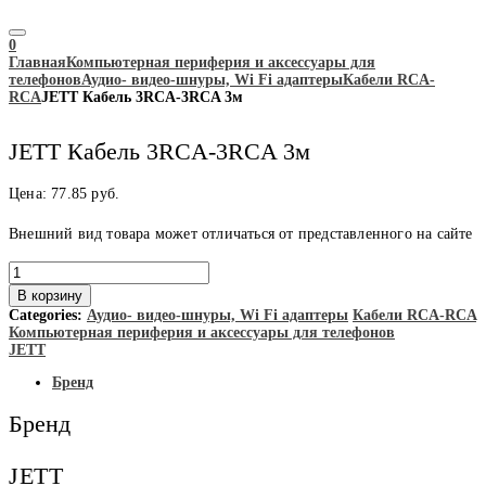
0
Главная
Компьютерная периферия и аксессуары для
телефонов
Аудио- видео-шнуры, Wi Fi адаптеры
Кабели RCA-
RCA
JETT Кабель 3RCA-3RCA 3м
JETT Кабель 3RCA-3RCA 3м
Цена:
77.85
руб.
Внешний вид товара может отличаться от представленного на сайте
Количество
товара
В корзину
JETT
Categories:
Аудио- видео-шнуры, Wi Fi адаптеры
Кабели RCA-RCA
Кабель
Компьютерная периферия и аксессуары для телефонов
3RCA-
JETT
3RCA
3м
Бренд
Бренд
JETT