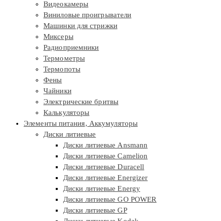
Видеокамеры
Виниловые проигрыватели
Машинки для стрижки
Миксеры
Радиоприемники
Термометры
Термопоты
Фены
Чайники
Электрические бритвы
Калькуляторы
Элементы питания, Аккумуляторы
Диски литиевые
Диски литиевые Ansmann
Диски литиевые Camelion
Диски литиевые Duracell
Диски литиевые Energizer
Диски литиевые Energy
Диски литиевые GO POWER
Диски литиевые GP