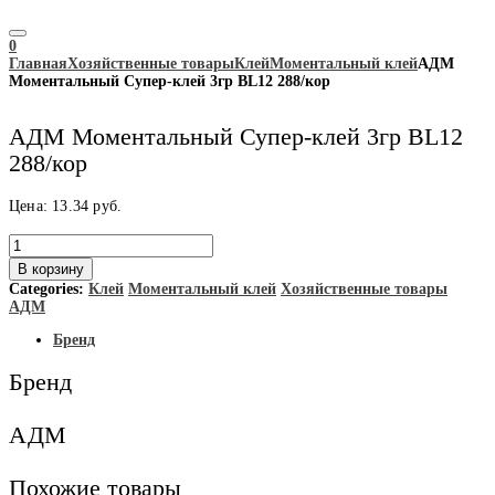
0
Главная
Хозяйственные товары
Клей
Моментальный клей
АДМ
Моментальный Супер-клей 3гр BL12 288/кор
АДМ Моментальный Супер-клей 3гр BL12
288/кор
Цена:
13.34
руб.
Количество
товара
В корзину
АДМ
Categories:
Клей
Моментальный клей
Хозяйственные товары
Моментальный
АДМ
Супер-
клей
Бренд
3гр
BL12
Бренд
288/
кор
АДМ
Похожие товары