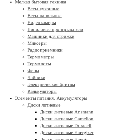
Мелкая бытовая техника
Весы кухонные
Весы напольные
Видеокамеры
Виниловые проигрыватели
Машинки для стрижки
Миксеры
Радиоприемники
Термометры
Термопоты
Фены
Чайники
Электрические бритвы
Калькуляторы
Элементы питания, Аккумуляторы
Диски литиевые
Диски литиевые Ansmann
Диски литиевые Camelion
Диски литиевые Duracell
Диски литиевые Energizer
Диски литиевые Energy