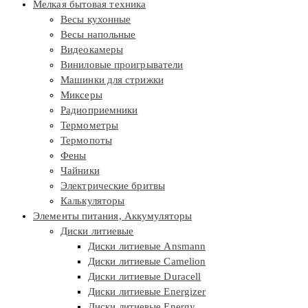
Мелкая бытовая техника
Весы кухонные
Весы напольные
Видеокамеры
Виниловые проигрыватели
Машинки для стрижки
Миксеры
Радиоприемники
Термометры
Термопоты
Фены
Чайники
Электрические бритвы
Калькуляторы
Элементы питания, Аккумуляторы
Диски литиевые
Диски литиевые Ansmann
Диски литиевые Camelion
Диски литиевые Duracell
Диски литиевые Energizer
Диски литиевые Energy