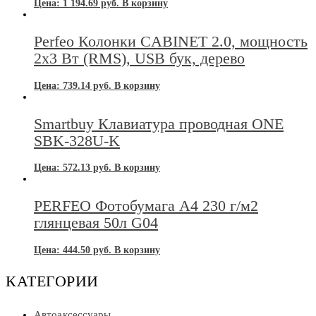
Цена:
1 194.69
руб.
В корзину
Perfeo Колонки CABINET 2.0, мощность
2х3 Вт (RMS), USB бук, дерево
Цена:
739.14
руб.
В корзину
Smartbuy Клавиатура проводная ONE
SBK-328U-K
Цена:
572.13
руб.
В корзину
PERFEO Фотобумага А4 230 г/м2
глянцевая 50л G04
Цена:
444.50
руб.
В корзину
КАТЕГОРИИ
Автоаксессуары