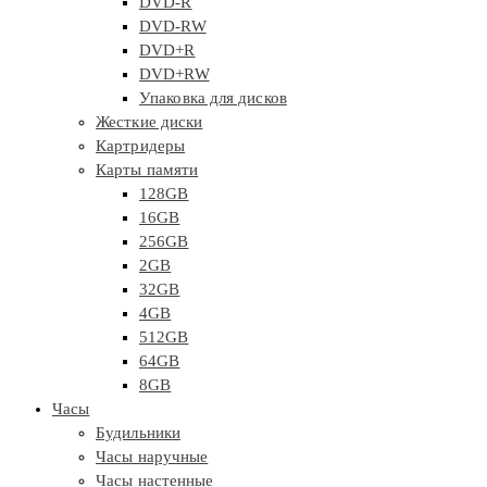
DVD-R
DVD-RW
DVD+R
DVD+RW
Упаковка для дисков
Жесткие диски
Картридеры
Карты памяти
128GB
16GB
256GB
2GB
32GB
4GB
512GB
64GB
8GB
Часы
Будильники
Часы наручные
Часы настенные