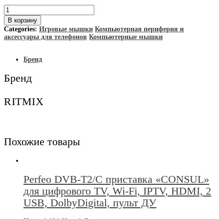
Количество
товара
В корзину
RITMIX
Categories:
Игровые мышки
Компьютерная периферия и
Мышь
аксессуары для телефонов
Компьютерные мышки
проводная
игровая
ROM350
Бренд
USB
белый
Бренд
RITMIX
Похожие товары
Perfeo DVB-T2/C приставка «CONSUL»
для цифрового TV, Wi-Fi, IPTV, HDMI, 2
USB, DolbyDigital, пульт ДУ