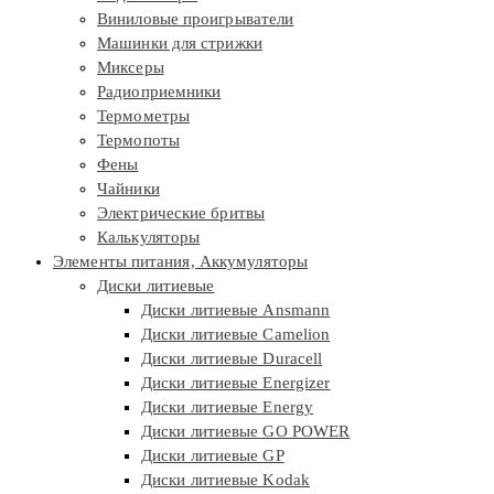
Виниловые проигрыватели
Машинки для стрижки
Миксеры
Радиоприемники
Термометры
Термопоты
Фены
Чайники
Электрические бритвы
Калькуляторы
Элементы питания, Аккумуляторы
Диски литиевые
Диски литиевые Ansmann
Диски литиевые Camelion
Диски литиевые Duracell
Диски литиевые Energizer
Диски литиевые Energy
Диски литиевые GO POWER
Диски литиевые GP
Диски литиевые Kodak