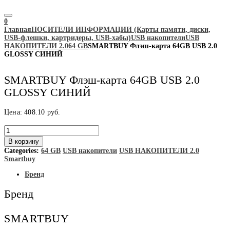
0
Главная
НОСИТЕЛИ ИНФОРМАЦИИ (Карты памяти, диски,
USB-флешки, картридеры, USB-хабы)
USB накопители
USB
НАКОПИТЕЛИ 2.0
64 GB
SMARTBUY Флэш-карта 64GB USB 2.0
GLOSSY СИНИЙ
SMARTBUY Флэш-карта 64GB USB 2.0
GLOSSY СИНИЙ
Цена:
408.10
руб.
Количество
товара
В корзину
SMARTBUY
Categories:
64 GB
USB накопители
USB НАКОПИТЕЛИ 2.0
Флэш-
Smartbuy
карта
64GB
Бренд
USB
2.0
Бренд
GLOSSY
СИНИЙ
SMARTBUY