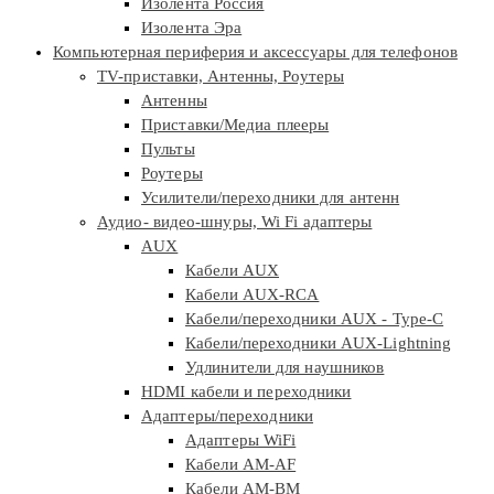
Изолента Россия
Изолента Эра
Компьютерная периферия и аксессуары для телефонов
TV-приставки, Антенны, Роутеры
Антенны
Приставки/Медиа плееры
Пульты
Роутеры
Усилители/переходники для антенн
Аудио- видео-шнуры, Wi Fi адаптеры
AUX
Кабели AUX
Кабели AUX-RCA
Кабели/переходники AUX - Type-C
Кабели/переходники AUX-Lightning
Удлинители для наушников
HDMI кабели и переходники
Адаптеры/переходники
Адаптеры WiFi
Кабели AM-AF
Кабели AM-BM