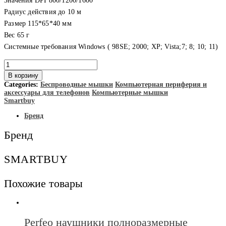
Значения DPI 800/1200/1600
Радиус действия до 10 м
Размер 115*65*40 мм
Вес 65 г
Системные требования Windows ( 98SE; 2000; XP; Vista;7; 8; 10; 11)
Количество
товара
В корзину
Smartbuy
Categories:
Беспроводные мышки
Компьютерная периферия и
Мышь
аксессуары для телефонов
Компьютерные мышки
беспроводная
Smartbuy
оптическая
беззвучная
Бренд
ONE
SBM-
Бренд
280AG-
K
SMARTBUY
Похожие товары
Perfeo наушники полноразмерные