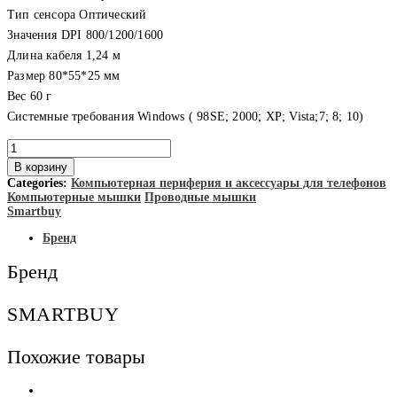
Тип сенсора Оптический
Значения DPI 800/1200/1600
Длина кабеля 1,24 м
Размер 80*55*25 мм
Вес 60 г
Системные требования Windows ( 98SE; 2000; XP; Vista;7; 8; 10)
Количество
товара
В корзину
Smartbuy
Categories:
Компьютерная периферия и аксессуары для телефонов
Мышь
Компьютерные мышки
Проводные мышки
проводная
Smartbuy
ONE
SBM-
Бренд
352-
GK
Бренд
черно-
зеленая
SMARTBUY
Похожие товары