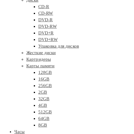
Диски
CD-R
CD-RW
DVD-R
DVD-RW
DVD+R
DVD+RW
Упаковка для дисков
Жесткие диски
Картридеры
Карты памяти
128GB
16GB
256GB
2GB
32GB
4GB
512GB
64GB
8GB
Часы