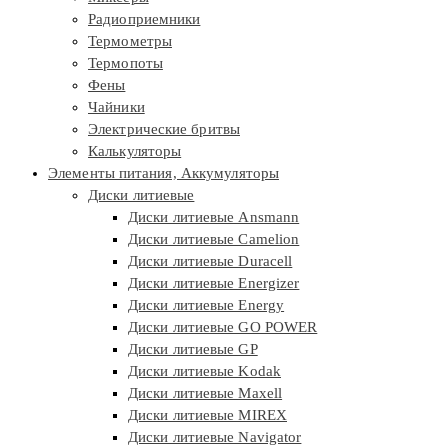
Радиоприемники
Термометры
Термопоты
Фены
Чайники
Электрические бритвы
Калькуляторы
Элементы питания, Аккумуляторы
Диски литиевые
Диски литиевые Ansmann
Диски литиевые Camelion
Диски литиевые Duracell
Диски литиевые Energizer
Диски литиевые Energy
Диски литиевые GO POWER
Диски литиевые GP
Диски литиевые Kodak
Диски литиевые Maxell
Диски литиевые MIREX
Диски литиевые Navigator