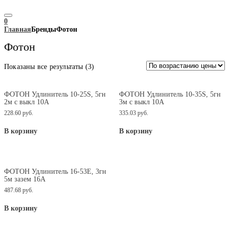
0
Главная
БрендыФотон
Фотон
Цены:
Показаны все результаты (3)
по
возрастанию
ФОТОН Удлинитель 10-25S, 5гн
ФОТОН Удлинитель 10-35S, 5гн
2м с выкл 10А
3м с выкл 10А
228.60
руб.
335.03
руб.
В корзину
В корзину
ФОТОН Удлинитель 16-53Е, 3гн
5м зазем 16А
487.68
руб.
В корзину