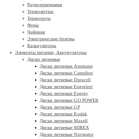
Радиоприемники
Термометры
Термопоты
Фены
Чайники
Электрические бритвы
Калькуляторы
Элементы питания, Аккумуляторы
Диски литиевые
Диски литиевые Ansmann
Диски литиевые Camelion
Диски литиевые Duracell
Диски литиевые Energizer
Диски литиевые Energy
Диски литиевые GO POWER
Диски литиевые GP
Диски литиевые Kodak
Диски литиевые Maxell
Диски литиевые MIREX
Диски литиевые Navigator