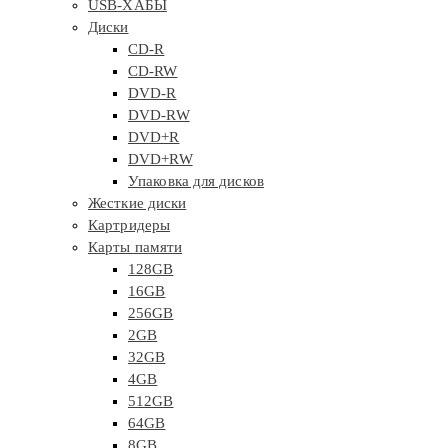
USB-ХАБЫ
Диски
CD-R
CD-RW
DVD-R
DVD-RW
DVD+R
DVD+RW
Упаковка для дисков
Жесткие диски
Картридеры
Карты памяти
128GB
16GB
256GB
2GB
32GB
4GB
512GB
64GB
8GB