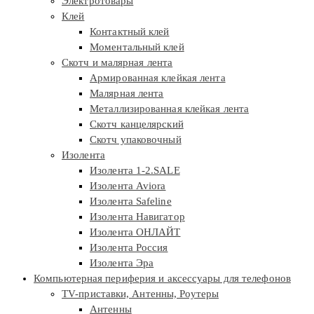
Электротовары
Клей
Контактный клей
Моментальный клей
Скотч и малярная лента
Армированная клейкая лента
Малярная лента
Металлизированная клейкая лента
Скотч канцелярский
Скотч упаковочный
Изолента
Изолента 1-2.SALE
Изолента Aviora
Изолента Safeline
Изолента Навигатор
Изолента ОНЛАЙТ
Изолента Россия
Изолента Эра
Компьютерная периферия и аксессуары для телефонов
TV-приставки, Антенны, Роутеры
Антенны