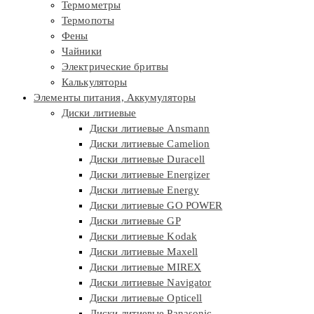
Термометры
Термопоты
Фены
Чайники
Электрические бритвы
Калькуляторы
Элементы питания, Аккумуляторы
Диски литиевые
Диски литиевые Ansmann
Диски литиевые Camelion
Диски литиевые Duracell
Диски литиевые Energizer
Диски литиевые Energy
Диски литиевые GO POWER
Диски литиевые GP
Диски литиевые Kodak
Диски литиевые Maxell
Диски литиевые MIREX
Диски литиевые Navigator
Диски литиевые Opticell
Диски литиевые Panasonic