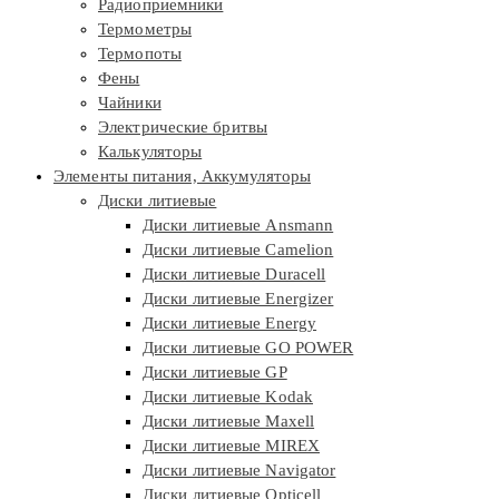
Радиоприемники
Термометры
Термопоты
Фены
Чайники
Электрические бритвы
Калькуляторы
Элементы питания, Аккумуляторы
Диски литиевые
Диски литиевые Ansmann
Диски литиевые Camelion
Диски литиевые Duracell
Диски литиевые Energizer
Диски литиевые Energy
Диски литиевые GO POWER
Диски литиевые GP
Диски литиевые Kodak
Диски литиевые Maxell
Диски литиевые MIREX
Диски литиевые Navigator
Диски литиевые Opticell