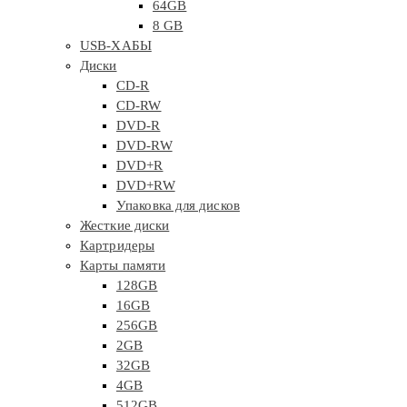
64GB
8 GB
USB-ХАБЫ
Диски
CD-R
CD-RW
DVD-R
DVD-RW
DVD+R
DVD+RW
Упаковка для дисков
Жесткие диски
Картридеры
Карты памяти
128GB
16GB
256GB
2GB
32GB
4GB
512GB