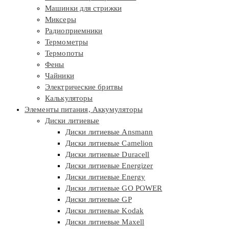
Машинки для стрижки
Миксеры
Радиоприемники
Термометры
Термопоты
Фены
Чайники
Электрические бритвы
Калькуляторы
Элементы питания, Аккумуляторы
Диски литиевые
Диски литиевые Ansmann
Диски литиевые Camelion
Диски литиевые Duracell
Диски литиевые Energizer
Диски литиевые Energy
Диски литиевые GO POWER
Диски литиевые GP
Диски литиевые Kodak
Диски литиевые Maxell