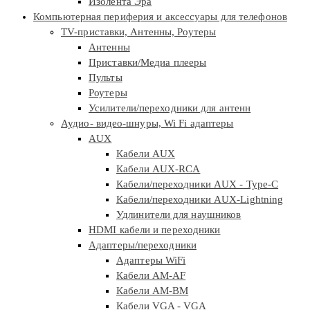
Изолента Эра
Компьютерная периферия и аксессуары для телефонов
TV-приставки, Антенны, Роутеры
Антенны
Приставки/Медиа плееры
Пульты
Роутеры
Усилители/переходники для антенн
Аудио- видео-шнуры, Wi Fi адаптеры
AUX
Кабели AUX
Кабели AUX-RCA
Кабели/переходники AUX - Type-C
Кабели/переходники AUX-Lightning
Удлинители для наушников
HDMI кабели и переходники
Адаптеры/переходники
Адаптеры WiFi
Кабели AM-AF
Кабели AM-BM
Кабели VGA - VGA