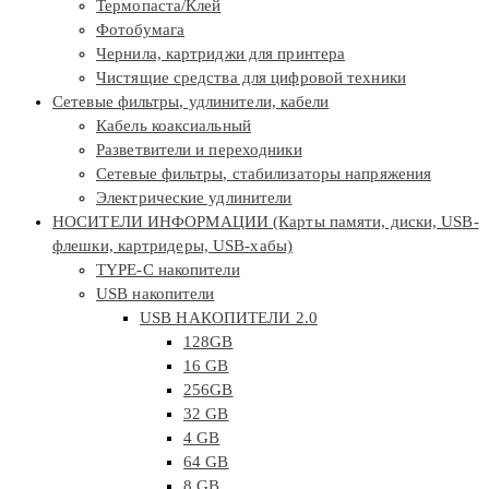
Термопаста/Клей
Фотобумага
Чернила, картриджи для принтера
Чистящие средства для цифровой техники
Сетевые фильтры, удлинители, кабели
Кабель коаксиальный
Разветвители и переходники
Сетевые фильтры, стабилизаторы напряжения
Электрические удлинители
НОСИТЕЛИ ИНФОРМАЦИИ (Карты памяти, диски, USB-
флешки, картридеры, USB-хабы)
TYPE-C накопители
USB накопители
USB НАКОПИТЕЛИ 2.0
128GB
16 GB
256GB
32 GB
4 GB
64 GB
8 GB