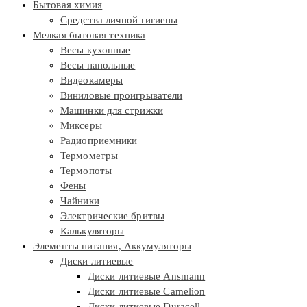
Бытовая химия
Средства личной гигиены
Мелкая бытовая техника
Весы кухонные
Весы напольные
Видеокамеры
Виниловые проигрыватели
Машинки для стрижки
Миксеры
Радиоприемники
Термометры
Термопоты
Фены
Чайники
Электрические бритвы
Калькуляторы
Элементы питания, Аккумуляторы
Диски литиевые
Диски литиевые Ansmann
Диски литиевые Camelion
Диски литиевые Duracell