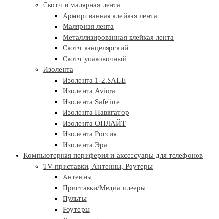
Скотч и малярная лента
Армированная клейкая лента
Малярная лента
Металлизированная клейкая лента
Скотч канцелярский
Скотч упаковочный
Изолента
Изолента 1-2.SALE
Изолента Aviora
Изолента Safeline
Изолента Навигатор
Изолента ОНЛАЙТ
Изолента Россия
Изолента Эра
Компьютерная периферия и аксессуары для телефонов
TV-приставки, Антенны, Роутеры
Антенны
Приставки/Медиа плееры
Пульты
Роутеры