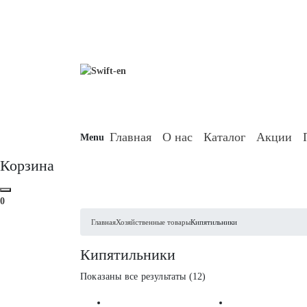
Skip
to
content
Главная
О нас
Каталог
Акции
Menu
Корзина
0
Главная
Хозяйственные товары
Кипятильники
Кипятильники
Цены:
Показаны все результаты (12)
по