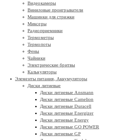
Видеокамеры
Виниловые проигрыватели
Машинки для стрижки
Миксеры
Радиоприемники
Термометры
Термопоты
Фены
Чайники
Электрические бритвы
Калькуляторы
Элементы питания, Аккумуляторы
Диски литиевые
Диски литиевые Ansmann
Диски литиевые Camelion
Диски литиевые Duracell
Диски литиевые Energizer
Диски литиевые Energy
Диски литиевые GO POWER
Диски литиевые GP