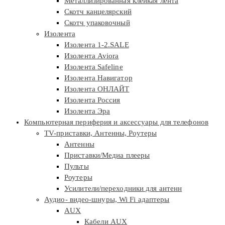
Металлизированная клейкая лента
Скотч канцелярский
Скотч упаковочный
Изолента
Изолента 1-2.SALE
Изолента Aviora
Изолента Safeline
Изолента Навигатор
Изолента ОНЛАЙТ
Изолента Россия
Изолента Эра
Компьютерная периферия и аксессуары для телефонов
TV-приставки, Антенны, Роутеры
Антенны
Приставки/Медиа плееры
Пульты
Роутеры
Усилители/переходники для антенн
Аудио- видео-шнуры, Wi Fi адаптеры
AUX
Кабели AUX