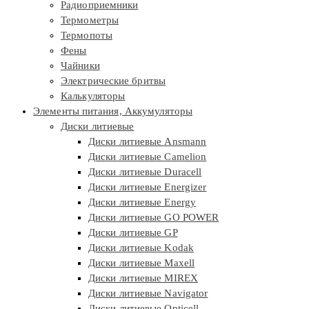
Радиоприемники
Термометры
Термопоты
Фены
Чайники
Электрические бритвы
Калькуляторы
Элементы питания, Аккумуляторы
Диски литиевые
Диски литиевые Ansmann
Диски литиевые Camelion
Диски литиевые Duracell
Диски литиевые Energizer
Диски литиевые Energy
Диски литиевые GO POWER
Диски литиевые GP
Диски литиевые Kodak
Диски литиевые Maxell
Диски литиевые MIREX
Диски литиевые Navigator
Диски литиевые Opticell