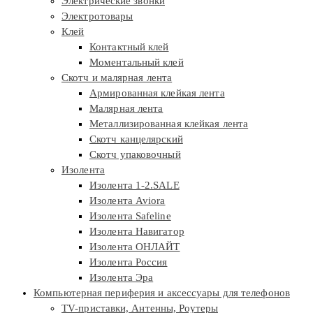
Электрические звонки
Электротовары
Клей
Контактный клей
Моментальный клей
Скотч и малярная лента
Армированная клейкая лента
Малярная лента
Металлизированная клейкая лента
Скотч канцелярский
Скотч упаковочный
Изолента
Изолента 1-2.SALE
Изолента Aviora
Изолента Safeline
Изолента Навигатор
Изолента ОНЛАЙТ
Изолента Россия
Изолента Эра
Компьютерная периферия и аксессуары для телефонов
TV-приставки, Антенны, Роутеры