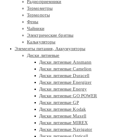
Радиоприемники
Термометры
Термопоты
Фены
Чайники
Электрические бритвы
Калькуляторы
Элементы питания, Аккумуляторы
Диски литиевые
Диски литиевые Ansmann
Диски литиевые Camelion
Диски литиевые Duracell
Диски литиевые Energizer
Диски литиевые Energy
Диски литиевые GO POWER
Диски литиевые GP
Диски литиевые Kodak
Диски литиевые Maxell
Диски литиевые MIREX
Диски литиевые Navigator
Диски литиевые Opticell