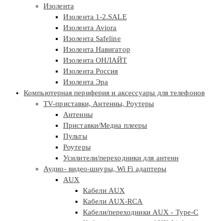
Изолента
Изолента 1-2.SALE
Изолента Aviora
Изолента Safeline
Изолента Навигатор
Изолента ОНЛАЙТ
Изолента Россия
Изолента Эра
Компьютерная периферия и аксессуары для телефонов
TV-приставки, Антенны, Роутеры
Антенны
Приставки/Медиа плееры
Пульты
Роутеры
Усилители/переходники для антенн
Аудио- видео-шнуры, Wi Fi адаптеры
AUX
Кабели AUX
Кабели AUX-RCA
Кабели/переходники AUX - Type-C