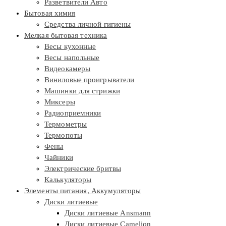
Разветвители Авто
Бытовая химия
Средства личной гигиены
Мелкая бытовая техника
Весы кухонные
Весы напольные
Видеокамеры
Виниловые проигрыватели
Машинки для стрижки
Миксеры
Радиоприемники
Термометры
Термопоты
Фены
Чайники
Электрические бритвы
Калькуляторы
Элементы питания, Аккумуляторы
Диски литиевые
Диски литиевые Ansmann
Диски литиевые Camelion