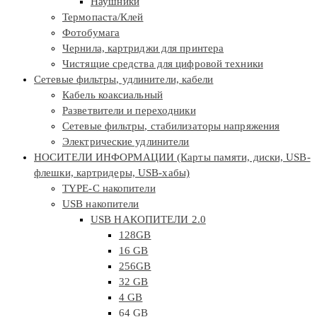
Наушники
Термопаста/Клей
Фотобумага
Чернила, картриджи для принтера
Чистящие средства для цифровой техники
Сетевые фильтры, удлинители, кабели
Кабель коаксиальный
Разветвители и переходники
Сетевые фильтры, стабилизаторы напряжения
Электрические удлинители
НОСИТЕЛИ ИНФОРМАЦИИ (Карты памяти, диски, USB-
флешки, картридеры, USB-хабы)
TYPE-C накопители
USB накопители
USB НАКОПИТЕЛИ 2.0
128GB
16 GB
256GB
32 GB
4 GB
64 GB