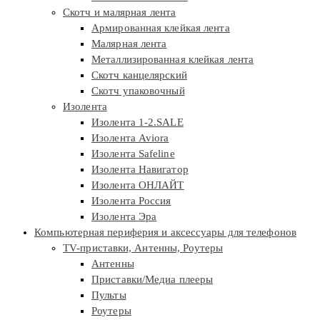
Скотч и малярная лента
Армированная клейкая лента
Малярная лента
Металлизированная клейкая лента
Скотч канцелярский
Скотч упаковочный
Изолента
Изолента 1-2.SALE
Изолента Aviora
Изолента Safeline
Изолента Навигатор
Изолента ОНЛАЙТ
Изолента Россия
Изолента Эра
Компьютерная периферия и аксессуары для телефонов
TV-приставки, Антенны, Роутеры
Антенны
Приставки/Медиа плееры
Пульты
Роутеры