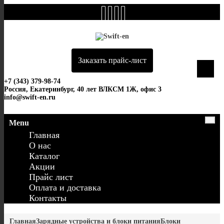
Skip
to
content
Заказать прайс-лист
0
+7 (343) 379-98-74
Россия, Екатеринбург, 40 лет ВЛКСМ 1Ж, офис 3
info@swift-en.ru
Menu
Главная
О нас
Каталог
Акции
Прайс лист
Оплата и доставка
Контакты
Главная
Зарядные устройства и блоки питания
Блоки