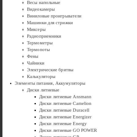
Весы напольные
Видеокамеры
Виниловые проигрыватели
Машинки для стрижки
Миксеры
Радиоприемники
Термометры
Термопоты
Фены
Чайники
Электрические бритвы
Калькуляторы
Элементы питания, Аккумуляторы
Диски литиевые
Диски литиевые Ansmann
Диски литиевые Camelion
Диски литиевые Duracell
Диски литиевые Energizer
Диски литиевые Energy
Диски литиевые GO POWER
Диски литиевые GP