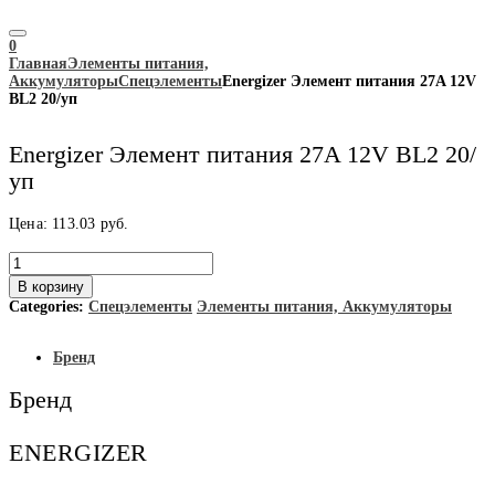
0
Главная
Элементы питания,
Аккумуляторы
Спецэлементы
Energizer Элемент питания 27A 12V
BL2 20/уп
Energizer Элемент питания 27A 12V BL2 20/
уп
Цена:
113.03
руб.
Количество
товара
В корзину
Energizer
Categories:
Спецэлементы
Элементы питания, Аккумуляторы
Элемент
питания
27A
Бренд
12V
BL2
Бренд
20/
уп
ENERGIZER