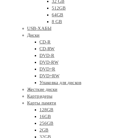
32 GB
512GB
64GB
8 GB
USB-ХАБЫ
Диски
CD-R
CD-RW
DVD-R
DVD-RW
DVD+R
DVD+RW
Упаковка для дисков
Жесткие диски
Картридеры
Карты памяти
128GB
16GB
256GB
2GB
32GB