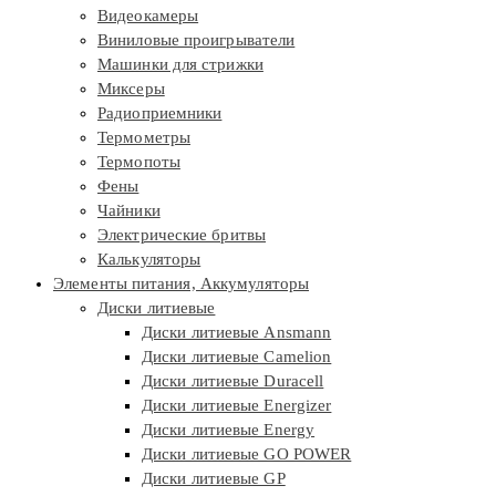
Видеокамеры
Виниловые проигрыватели
Машинки для стрижки
Миксеры
Радиоприемники
Термометры
Термопоты
Фены
Чайники
Электрические бритвы
Калькуляторы
Элементы питания, Аккумуляторы
Диски литиевые
Диски литиевые Ansmann
Диски литиевые Camelion
Диски литиевые Duracell
Диски литиевые Energizer
Диски литиевые Energy
Диски литиевые GO POWER
Диски литиевые GP