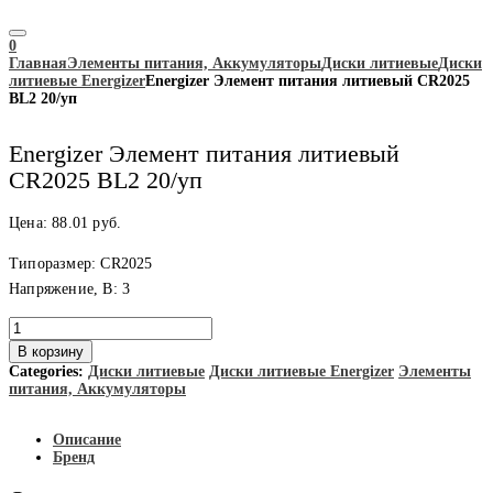
0
Главная
Элементы питания, Аккумуляторы
Диски литиевые
Диски
литиевые Energizer
Energizer Элемент питания литиевый CR2025
BL2 20/уп
Energizer Элемент питания литиевый
CR2025 BL2 20/уп
Цена:
88.01
руб.
Типоразмер: CR2025
Напряжение, В: 3
Количество
товара
В корзину
Energizer
Categories:
Диски литиевые
Диски литиевые Energizer
Элементы
Элемент
питания, Аккумуляторы
питания
литиевый
CR2025
Описание
BL2
Бренд
20/
уп