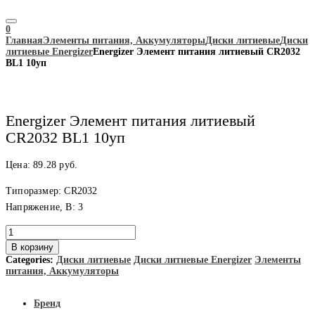
0
Главная
Элементы питания, Аккумуляторы
Диски литиевые
Диски
литиевые Energizer
Energizer Элемент питания литиевый CR2032
BL1 10уп
Energizer Элемент питания литиевый
CR2032 BL1 10уп
Цена:
89.28
руб.
Типоразмер: CR2032
Напряжение, В: 3
Количество
товара
В корзину
Energizer
Categories:
Диски литиевые
Диски литиевые Energizer
Элементы
Элемент
питания, Аккумуляторы
питания
литиевый
CR2032
Бренд
BL1