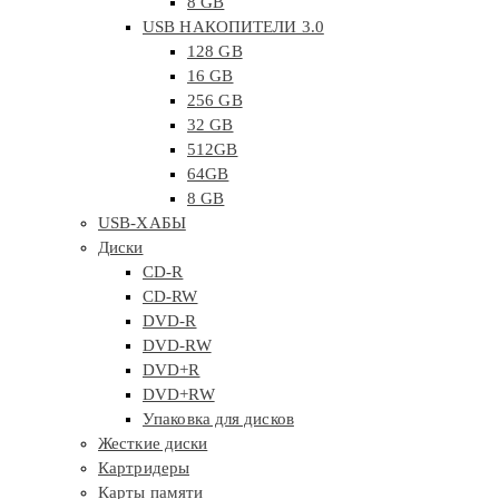
8 GB
USB НАКОПИТЕЛИ 3.0
128 GB
16 GB
256 GB
32 GB
512GB
64GB
8 GB
USB-ХАБЫ
Диски
CD-R
CD-RW
DVD-R
DVD-RW
DVD+R
DVD+RW
Упаковка для дисков
Жесткие диски
Картридеры
Карты памяти