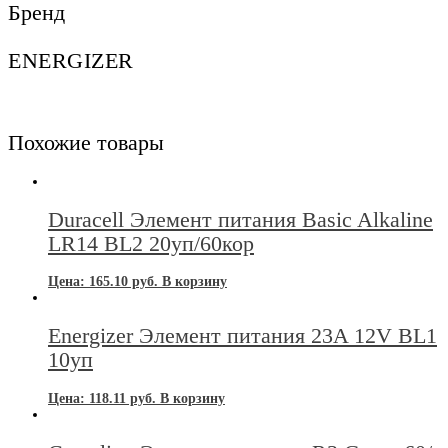
Бренд
уп
ENERGIZER
Похожие товары
Duracell Элемент питания Basic Alkaline
LR14 BL2 20уп/60кор
Цена:
165.10
руб.
В корзину
Energizer Элемент питания 23A 12V BL1
10уп
Цена:
118.11
руб.
В корзину