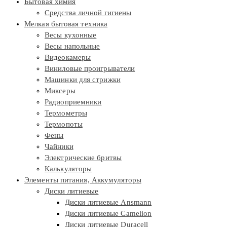
Бытовая химия
Средства личной гигиены
Мелкая бытовая техника
Весы кухонные
Весы напольные
Видеокамеры
Виниловые проигрыватели
Машинки для стрижки
Миксеры
Радиоприемники
Термометры
Термопоты
Фены
Чайники
Электрические бритвы
Калькуляторы
Элементы питания, Аккумуляторы
Диски литиевые
Диски литиевые Ansmann
Диски литиевые Camelion
Диски литиевые Duracell