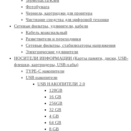
Термопаста/Клей
Фотобумага
Чернила, картриджи для принтера
Чистящие средства для цифровой техники
Сетевые фильтры, удлинители, кабели
Кабель коаксиальный
Разветвители и переходники
Сетевые фильтры, стабилизаторы напряжения
Электрические удлинители
НОСИТЕЛИ ИНФОРМАЦИИ (Карты памяти, диски, USB-
флешки, картридеры, USB-хабы)
TYPE-C накопители
USB накопители
USB НАКОПИТЕЛИ 2.0
128GB
16 GB
256GB
32 GB
4 GB
64 GB
8 GB