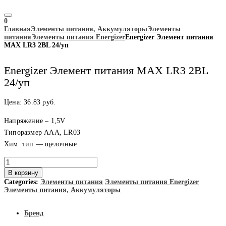
0
Главная
Элементы питания, Аккумуляторы
Элементы
питания
Элементы питания Energizer
Energizer Элемент питания
MAX LR3 2BL 24/уп
Energizer Элемент питания MAX LR3 2BL
24/уп
Цена:
36.83
руб.
Напряжение – 1,5V
Типоразмер ААА, LR03
Хим. тип — щелочные
Количество
товара
В корзину
Energizer
Categories:
Элементы питания
Элементы питания Energizer
Элемент
Элементы питания, Аккумуляторы
питания
MAX
LR3
Бренд
2BL
24/