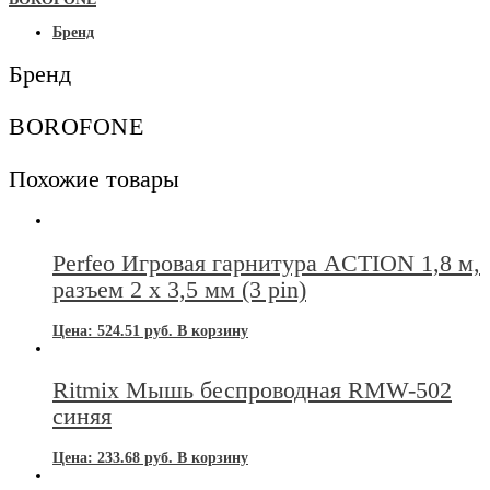
BR12
5Вт
Бренд
синяя
Бренд
BOROFONE
Похожие товары
Perfeo Игровая гарнитура ACTION 1,8 м,
разъем 2 x 3,5 мм (3 pin)
Цена:
524.51
руб.
В корзину
Ritmix Мышь беспроводная RMW-502
синяя
Цена:
233.68
руб.
В корзину