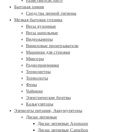
Разветвители Авто
Бытовая химия
Средства личной гигиены
Мелкая бытовая техника
Весы кухонные
Весы напольные
Видеокамеры
Виниловые проигрыватели
Машинки для стрижки
Миксеры
Радиоприемники
Термометры
Термопоты
Фены
Чайники
Электрические бритвы
Калькуляторы
Элементы питания, Аккумуляторы
Диски литиевые
Диски литиевые Ansmann
Диски литиевые Camelion