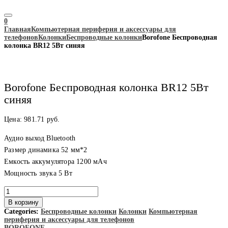
0
Главная
Компьютерная периферия и аксессуары для
телефонов
Колонки
Беспроводные колонки
Borofone Беспроводная
колонка BR12 5Вт синяя
Borofone Беспроводная колонка BR12 5Вт
синяя
Цена:
981.71
руб.
Аудио выход Bluetooth
Размер динамика 52 мм*2
Емкость аккумулятора 1200 мАч
Мощность звука 5 Вт
Количество
товара
В корзину
Borofone
Categories:
Беспроводные колонки
Колонки
Компьютерная
Беспроводная
периферия и аксессуары для телефонов
колонка
BOROFONE