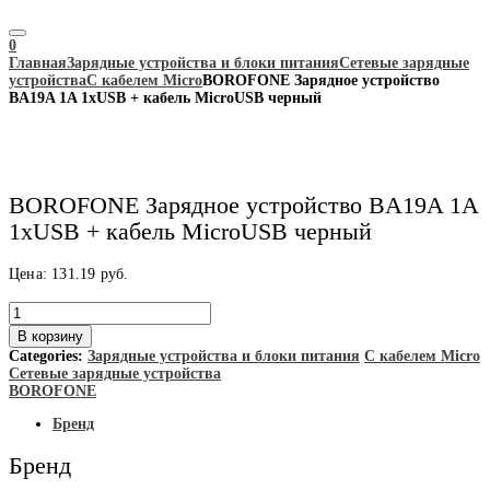
0
Главная
Зарядные устройства и блоки питания
Сетевые зарядные
устройства
С кабелем Micro
BOROFONE Зарядное устройство
BA19A 1A 1хUSB + кабель MicroUSB черный
BOROFONE Зарядное устройство BA19A 1A
1хUSB + кабель MicroUSB черный
Цена:
131.19
руб.
Количество
товара
В корзину
BOROFONE
Categories:
Зарядные устройства и блоки питания
С кабелем Micro
Зарядное
Сетевые зарядные устройства
устройство
BOROFONE
BA19A
1A
Бренд
1хUSB
+
Бренд
кабель
MicroUSB