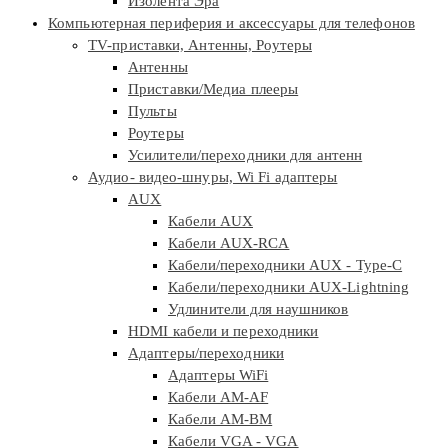
Изолента Эра
Компьютерная периферия и аксессуары для телефонов
TV-приставки, Антенны, Роутеры
Антенны
Приставки/Медиа плееры
Пульты
Роутеры
Усилители/переходники для антенн
Аудио- видео-шнуры, Wi Fi адаптеры
AUX
Кабели AUX
Кабели AUX-RCA
Кабели/переходники AUX - Type-C
Кабели/переходники AUX-Lightning
Удлинители для наушников
HDMI кабели и переходники
Адаптеры/переходники
Адаптеры WiFi
Кабели AM-AF
Кабели AM-BM
Кабели VGA - VGA