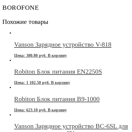
черный
BOROFONE
Похожие товары
Vanson Зарядное устройство V-818
Цена:
380.80
руб.
В корзину
Robiton Блок питания EN2250S
Цена:
1 102.50
руб.
В корзину
Robiton Блок питания B9-1000
Цена:
623.10
руб.
В корзину
Vanson Зарядное устройство BC-6SL для