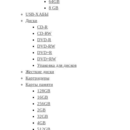
64GB
8 GB
USB-ХАБЫ
Диски
CD-R
CD-RW
DVD-R
DVD-RW
DVD+R
DVD+RW
Упаковка для дисков
Жесткие диски
Картридеры
Карты памяти
128GB
16GB
256GB
2GB
32GB
4GB
512GB