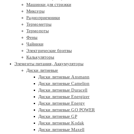
Машинки для стрижки
Миксеры
Радиоприемники
Термометры
Термопоты
Фены
Чайники
Электрические бритвы
Калькуляторы
Элементы питания, Аккумуляторы
Диски литиевые
Диски литиевые Ansmann
Диски литиевые Camelion
Диски литиевые Duracell
Диски литиевые Energizer
Диски литиевые Energy
Диски литиевые GO POWER
Диски литиевые GP
Диски литиевые Kodak
Диски литиевые Maxell