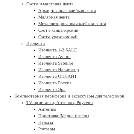
Скотч и малярная лента
Армированная клейкая лента
Малярная лента
Металлизированная клейкая лента
Скотч канцелярский
Скотч упаковочный
Изолента
Изолента 1-2.SALE
Изолента Aviora
Изолента Safeline
Изолента Навигатор
Изолента ОНЛАЙТ
Изолента Россия
Изолента Эра
Компьютерная периферия и аксессуары для телефонов
TV-приставки, Антенны, Роутеры
Антенны
Приставки/Медиа плееры
Пульты
Роутеры