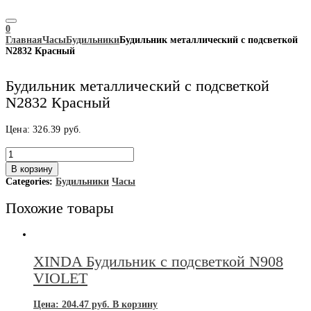
0
Главная
Часы
Будильники
Будильник металлический с подсветкой
N2832 Красный
Будильник металлический с подсветкой
N2832 Красный
Цена:
326.39
руб.
Количество
товара
В корзину
Будильник
Categories:
Будильники
Часы
металлический
с
Похожие товары
подсветкой
N2832
Красный
XINDA Будильник с подсветкой N908
VIOLET
Цена:
204.47
руб.
В корзину