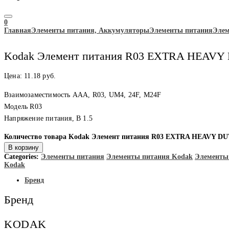
0
Главная
Элементы питания, Аккумуляторы
Элементы питания
Элем
Kodak Элемент питания R03 EXTRA HEAVY D
Цена:
11.18
руб.
Взаимозаместимость AAA, R03, UM4, 24F, M24F
Модель R03
Напряжение питания, В 1.5
Количество товара Kodak Элемент питания R03 EXTRA HEAVY DUT
В корзину
Categories:
Элементы питания
Элементы питания Kodak
Элементы
Kodak
Бренд
Бренд
KODAK