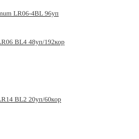
imum LR06-4BL 96уп
 LR06 BL4 48уп/192кор
 LR14 BL2 20уп/60кор