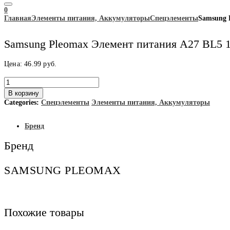
0
Главная
Элементы питания, Аккумуляторы
Спецэлементы
Samsung 
Samsung Pleomax Элемент питания A27 BL5 
Цена:
46.99
руб.
Количество
товара
В корзину
Samsung
Categories:
Спецэлементы
Элементы питания, Аккумуляторы
Pleomax
Элемент
питания
Бренд
A27
BL5
Бренд
12V
125/
уп
SAMSUNG PLEOMAX
Похожие товары