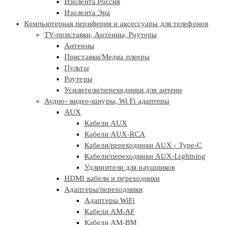
Изолента Россия
Изолента Эра
Компьютерная периферия и аксессуары для телефонов
TV-приставки, Антенны, Роутеры
Антенны
Приставки/Медиа плееры
Пульты
Роутеры
Усилители/переходники для антенн
Аудио- видео-шнуры, Wi Fi адаптеры
AUX
Кабели AUX
Кабели AUX-RCA
Кабели/переходники AUX - Type-C
Кабели/переходники AUX-Lightning
Удлинители для наушников
HDMI кабели и переходники
Адаптеры/переходники
Адаптеры WiFi
Кабели AM-AF
Кабели AM-BM