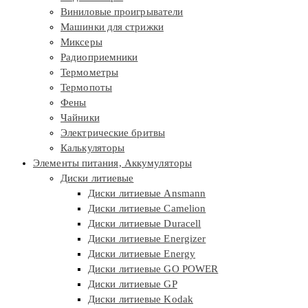
Виниловые проигрыватели
Машинки для стрижки
Миксеры
Радиоприемники
Термометры
Термопоты
Фены
Чайники
Электрические бритвы
Калькуляторы
Элементы питания, Аккумуляторы
Диски литиевые
Диски литиевые Ansmann
Диски литиевые Camelion
Диски литиевые Duracell
Диски литиевые Energizer
Диски литиевые Energy
Диски литиевые GO POWER
Диски литиевые GP
Диски литиевые Kodak