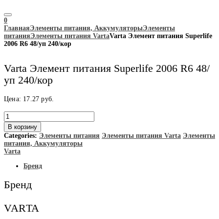
0
Главная
Элементы питания, Аккумуляторы
Элементы
питания
Элементы питания Varta
Varta Элемент питания Superlife
2006 R6 48/уп 240/кор
Varta Элемент питания Superlife 2006 R6 48/
уп 240/кор
Цена:
17.27
руб.
Количество
товара
В корзину
Varta
Categories:
Элементы питания
Элементы питания Varta
Элементы
Элемент
питания, Аккумуляторы
питания
Varta
Superlife
2006
Бренд
R6
48/
Бренд
уп
240/
кор
VARTA