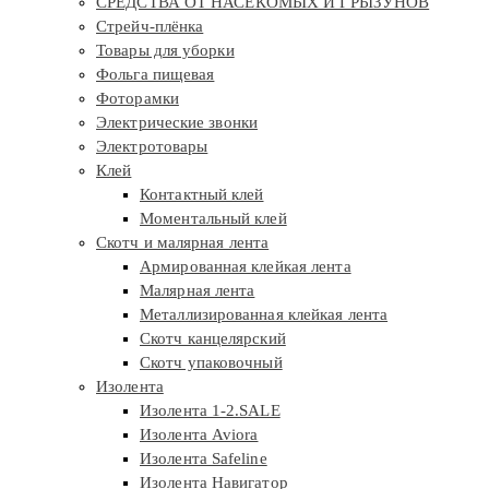
СРЕДСТВА ОТ НАСЕКОМЫХ И ГРЫЗУНОВ
Стрейч-плёнка
Товары для уборки
Фольга пищевая
Фоторамки
Электрические звонки
Электротовары
Клей
Контактный клей
Моментальный клей
Скотч и малярная лента
Армированная клейкая лента
Малярная лента
Металлизированная клейкая лента
Скотч канцелярский
Скотч упаковочный
Изолента
Изолента 1-2.SALE
Изолента Aviora
Изолента Safeline
Изолента Навигатор