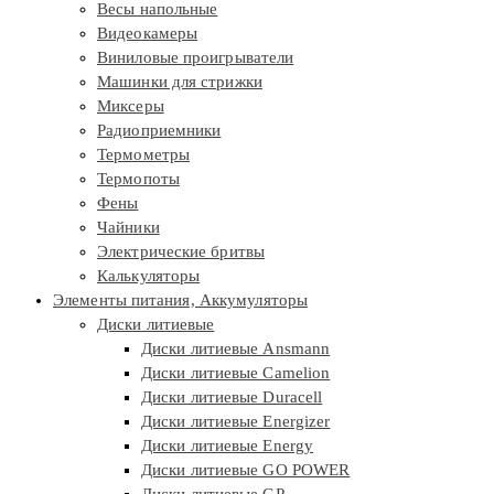
Весы напольные
Видеокамеры
Виниловые проигрыватели
Машинки для стрижки
Миксеры
Радиоприемники
Термометры
Термопоты
Фены
Чайники
Электрические бритвы
Калькуляторы
Элементы питания, Аккумуляторы
Диски литиевые
Диски литиевые Ansmann
Диски литиевые Camelion
Диски литиевые Duracell
Диски литиевые Energizer
Диски литиевые Energy
Диски литиевые GO POWER