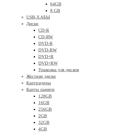
64GB
8 GB
USB-ХАБЫ
Диски
CD-R
CD-RW
DVD-R
DVD-RW
DVD+R
DVD+RW
Упаковка для дисков
Жесткие диски
Картридеры
Карты памяти
128GB
16GB
256GB
2GB
32GB
4GB