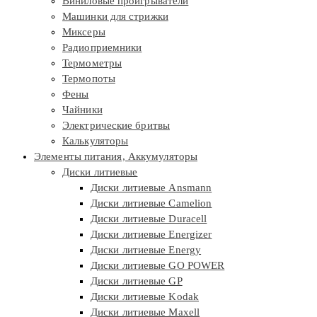
Виниловые проигрыватели
Машинки для стрижки
Миксеры
Радиоприемники
Термометры
Термопоты
Фены
Чайники
Электрические бритвы
Калькуляторы
Элементы питания, Аккумуляторы
Диски литиевые
Диски литиевые Ansmann
Диски литиевые Camelion
Диски литиевые Duracell
Диски литиевые Energizer
Диски литиевые Energy
Диски литиевые GO POWER
Диски литиевые GP
Диски литиевые Kodak
Диски литиевые Maxell