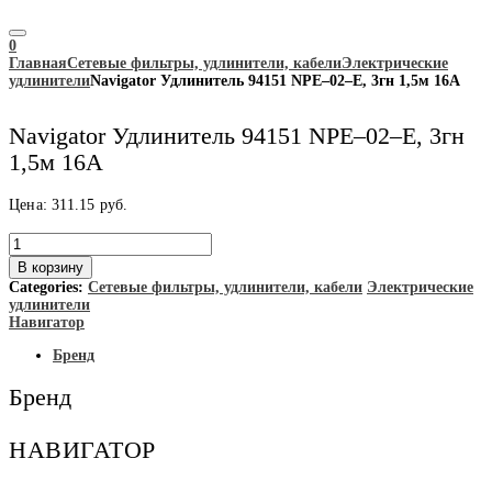
0
Главная
Сетевые фильтры, удлинители, кабели
Электрические
удлинители
Navigator Удлинитель 94151 NPE–02–E, 3гн 1,5м 16А
Navigator Удлинитель 94151 NPE–02–E, 3гн
1,5м 16А
Цена:
311.15
руб.
Количество
товара
В корзину
Navigator
Categories:
Сетевые фильтры, удлинители, кабели
Электрические
Удлинитель
удлинители
94151
Навигатор
NPE–
02–
Бренд
E,
3гн
Бренд
1,5м
16А
НАВИГАТОР