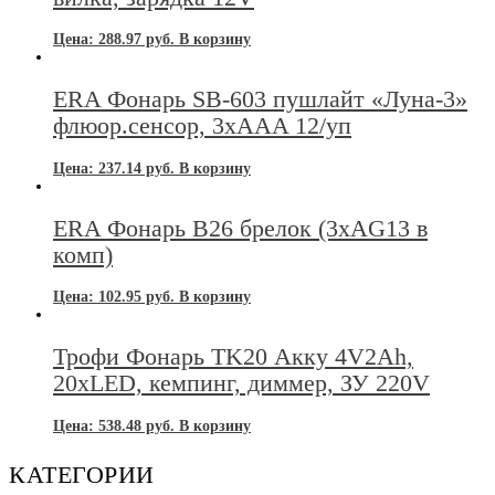
Цена:
288.97
руб.
В корзину
ERA Фонарь SB-603 пушлайт «Луна-3»
флюор.сенсор, 3xAAA 12/уп
Цена:
237.14
руб.
В корзину
ERA Фонарь В26 брелок (3хAG13 в
комп)
Цена:
102.95
руб.
В корзину
Трофи Фонарь TK20 Акку 4V2Ah,
20xLED, кемпинг, диммер, ЗУ 220V
Цена:
538.48
руб.
В корзину
КАТЕГОРИИ