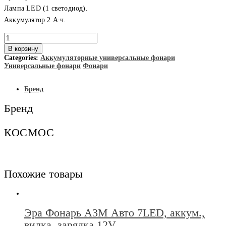
Лампа LED (1 светодиод).
Аккумулятор 2 А∙ч.
Количество
товара
В корзину
КОСМОС
Categories:
Аккумуляторные универсальные фонари
Фонарь
Универсальные фонари
Фонари
ACCU
102
LED
Бренд
аккумуляторный
25/
Бренд
уп
КОСМОС
Похожие товары
Эра Фонарь А3М Авто 7LED, аккум.,
вилка, зарядка 12V