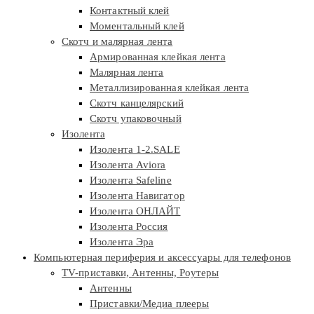
Контактный клей
Моментальный клей
Скотч и малярная лента
Армированная клейкая лента
Малярная лента
Металлизированная клейкая лента
Скотч канцелярский
Скотч упаковочный
Изолента
Изолента 1-2.SALE
Изолента Aviora
Изолента Safeline
Изолента Навигатор
Изолента ОНЛАЙТ
Изолента Россия
Изолента Эра
Компьютерная периферия и аксессуары для телефонов
TV-приставки, Антенны, Роутеры
Антенны
Приставки/Медиа плееры