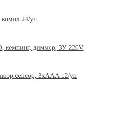
 компл 24/уп
, кемпинг, диммер, ЗУ 220V
люор.сенсор, 3xAAA 12/уп