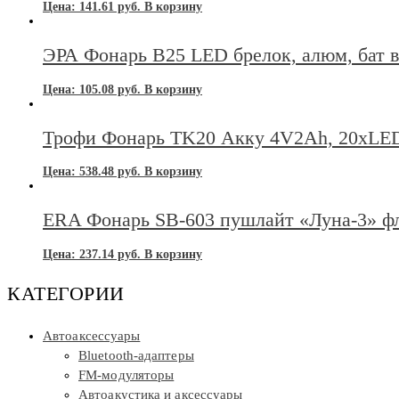
Цена:
141.61
руб.
В корзину
ЭРА Фонарь В25 LED брелок, алюм, бат в
Цена:
105.08
руб.
В корзину
Трофи Фонарь TK20 Акку 4V2Ah, 20xLED
Цена:
538.48
руб.
В корзину
ERA Фонарь SB-603 пушлайт «Луна-3» ф
Цена:
237.14
руб.
В корзину
КАТЕГОРИИ
Автоаксессуары
Bluetooth-адаптеры
FM-модуляторы
Автоакустика и аксессуары