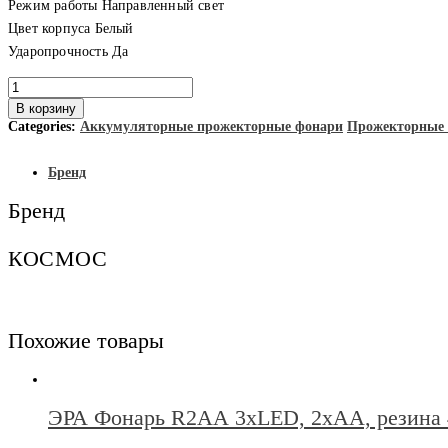
Режим работы Направленный свет
Цвет корпуса Белый
Ударопрочность Да
Количество
товара
В корзину
КОСМОС
Categories:
Аккумуляторные прожекторные фонари
Прожекторные
Фонарь
ACCU
678Ех
Бренд
3W
LED,
Бренд
аккумуляторный
КОСМОС
Похожие товары
ЭРА Фонарь R2АА 3xLED, 2xАА, резина 