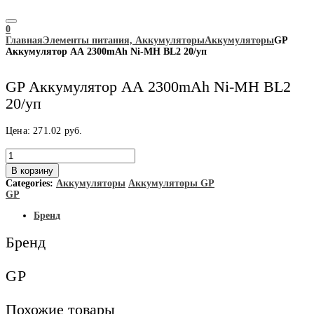
0
Главная
Элементы питания, Аккумуляторы
Аккумуляторы
GP
Аккумулятор АА 2300mAh Ni-MH BL2 20/уп
GP Аккумулятор АА 2300mAh Ni-MH BL2
20/уп
Цена:
271.02
руб.
Количество
товара
В корзину
GP
Categories:
Аккумуляторы
Аккумуляторы GP
Аккумулятор
GP
АА
2300mAh
Бренд
Ni-
MH
Бренд
BL2
20/
уп
GP
Похожие товары