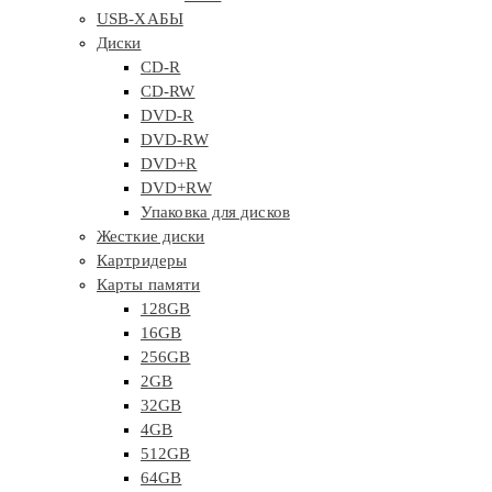
USB-ХАБЫ
Диски
CD-R
CD-RW
DVD-R
DVD-RW
DVD+R
DVD+RW
Упаковка для дисков
Жесткие диски
Картридеры
Карты памяти
128GB
16GB
256GB
2GB
32GB
4GB
512GB
64GB