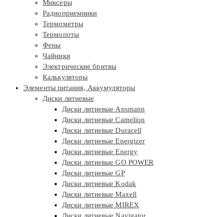
Миксеры
Радиоприемники
Термометры
Термопоты
Фены
Чайники
Электрические бритвы
Калькуляторы
Элементы питания, Аккумуляторы
Диски литиевые
Диски литиевые Ansmann
Диски литиевые Camelion
Диски литиевые Duracell
Диски литиевые Energizer
Диски литиевые Energy
Диски литиевые GO POWER
Диски литиевые GP
Диски литиевые Kodak
Диски литиевые Maxell
Диски литиевые MIREX
Диски литиевые Navigator