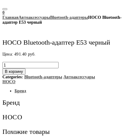
0
Главная
Автоаксессуары
Bluetooth-адаптеры
HOCO Bluetooth-
адаптер Е53 черный
HOCO Bluetooth-адаптер Е53 черный
Цена:
491.40
руб.
Количество
товара
В корзину
HOCO
Categories:
Bluetooth-адаптеры
Автоаксессуары
Bluetooth-
HOCO
адаптер
Е53
Бренд
черный
Бренд
HOCO
Похожие товары