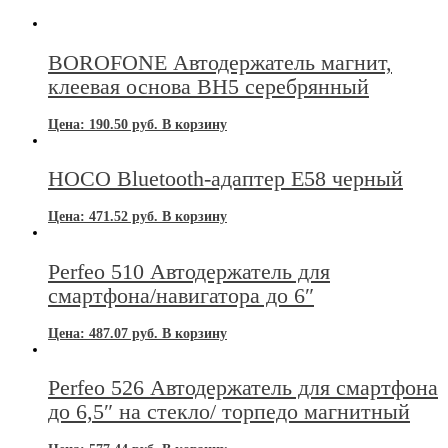
BOROFONE Автодержатель магнит,
клеевая основа BH5 серебрянный
Цена:
190.50
руб.
В корзину
HOCO Bluetooth-адаптер Е58 черный
Цена:
471.52
руб.
В корзину
Perfeo 510 Автодержатель для
смартфона/навигатора до 6″
Цена:
487.07
руб.
В корзину
Perfeo 526 Автодержатель для смартфона
до 6,5″ на стекло/ торпедо магнитный