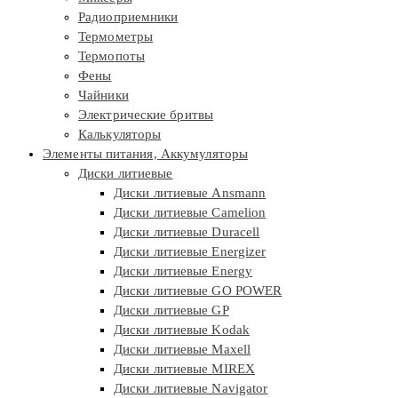
Радиоприемники
Термометры
Термопоты
Фены
Чайники
Электрические бритвы
Калькуляторы
Элементы питания, Аккумуляторы
Диски литиевые
Диски литиевые Ansmann
Диски литиевые Camelion
Диски литиевые Duracell
Диски литиевые Energizer
Диски литиевые Energy
Диски литиевые GO POWER
Диски литиевые GP
Диски литиевые Kodak
Диски литиевые Maxell
Диски литиевые MIREX
Диски литиевые Navigator