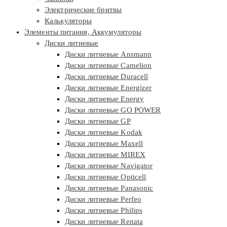
Электрические бритвы
Калькуляторы
Элементы питания, Аккумуляторы
Диски литиевые
Диски литиевые Ansmann
Диски литиевые Camelion
Диски литиевые Duracell
Диски литиевые Energizer
Диски литиевые Energy
Диски литиевые GO POWER
Диски литиевые GP
Диски литиевые Kodak
Диски литиевые Maxell
Диски литиевые MIREX
Диски литиевые Navigator
Диски литиевые Opticell
Диски литиевые Panasonic
Диски литиевые Perfeo
Диски литиевые Philips
Диски литиевые Renata