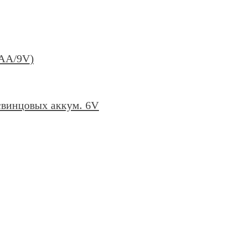
ААА/9V)
свинцовых аккум. 6V