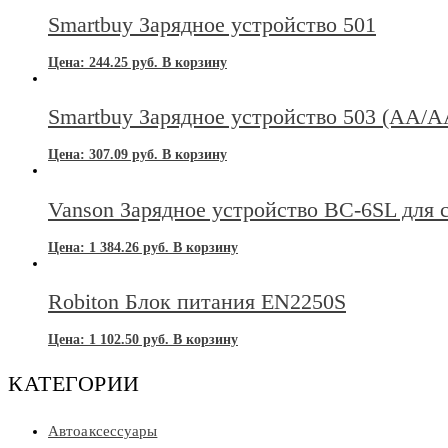
Smartbuy Зарядное устройство 501
Цена:
244.25
руб.
В корзину
Smartbuy Зарядное устройство 503 (АА/
Цена:
307.09
руб.
В корзину
Vanson Зарядное устройство BC-6SL для 
Цена:
1 384.26
руб.
В корзину
Robiton Блок питания EN2250S
Цена:
1 102.50
руб.
В корзину
КАТЕГОРИИ
Автоаксессуары