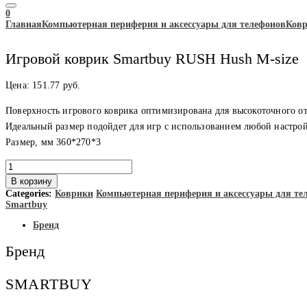
0
Главная
Компьютерная периферия и аксессуары для телефонов
Ков
Игровой коврик Smartbuy RUSH Hush M-size
Цена:
151.77
руб.
Поверхность игрового коврика оптимизирована для высокоточного о
Идеальный размер подойдет для игр с использованием любой настрой
Размер, мм 360*270*3
Количество
товара
В корзину
Игровой
Categories:
Коврики
Компьютерная периферия и аксессуары для те
коврик
Smartbuy
Smartbuy
RUSH
Бренд
Hush
M-
Бренд
size
SMARTBUY