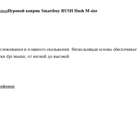
рики
Игровой коврик Smartbuy RUSH Hush M-size
тслеживания и плавного скольжения. Нескользящая основа обеспечива
ки dpi мыши, от низкой до высокой.
лефонов