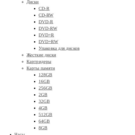
Диски
CD-R
CD-RW
DVD-R
DVD-RW
DVD+R
DVD+RW
Упаковка для дисков
Жесткие диски
Картридеры
Карты памяти
128GB
16GB
256GB
2GB
32GB
4GB
512GB
64GB
8GB
Часы