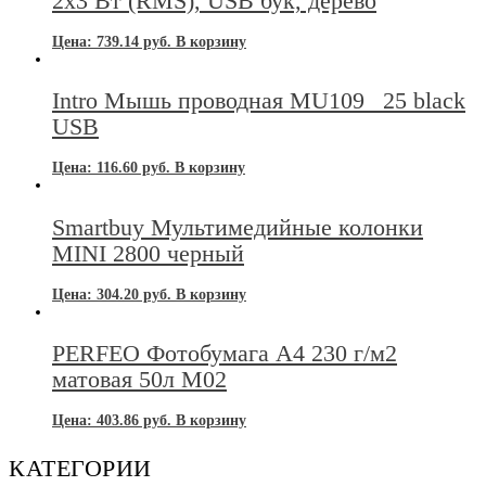
2х3 Вт (RMS), USB бук, дерево
Цена:
739.14
руб.
В корзину
Intro Мышь проводная MU109 _25 black
USB
Цена:
116.60
руб.
В корзину
Smartbuy Мультимедийные колонки
MINI 2800 черный
Цена:
304.20
руб.
В корзину
PERFEO Фотобумага А4 230 г/м2
матовая 50л M02
Цена:
403.86
руб.
В корзину
КАТЕГОРИИ