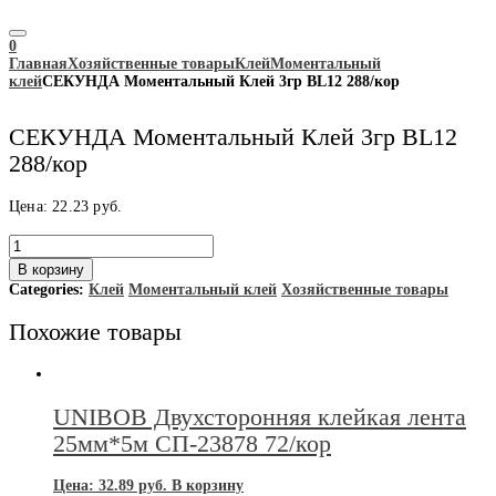
0
Главная
Хозяйственные товары
Клей
Моментальный
клей
СЕКУНДА Моментальный Клей 3гр BL12 288/кор
СЕКУНДА Моментальный Клей 3гр BL12
288/кор
Цена:
22.23
руб.
Количество
товара
В корзину
СЕКУНДА
Categories:
Клей
Моментальный клей
Хозяйственные товары
Моментальный
Клей
Похожие товары
3гр
BL12
288/
кор
UNIBOB Двухсторонняя клейкая лента
25мм*5м СП-23878 72/кор
Цена:
32.89
руб.
В корзину