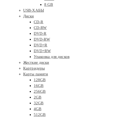
8 GB
USB-ХАБЫ
Диски
CD-R
CD-RW
DVD-R
DVD-RW
DVD+R
DVD+RW
Упаковка для дисков
Жесткие диски
Картридеры
Карты памяти
128GB
16GB
256GB
2GB
32GB
4GB
512GB