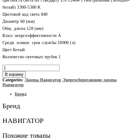
Цветность света по стандарту EN 12464-1 Нейтральный (холодно-
белый) 3300-5300 K
Цветовой код света 840
Диаметр 60 (мм)
Общ. длина 128 (мм)
Класс энергоэффективности A
Средн. номин. срок службы 10000 (ч)
Цвет Белый
Количество световых трубок 1
Количество
товара
В корзину
Navigator
Categories:
Лампы Навигатор
Энергосберегающие лампы
Лампа
Навигатор
энергосберегающая
30W
Бренд
94057
NCL-
Бренд
SH10-
30-
840-
НАВИГАТОР
E27
Холодный
Похожие товары