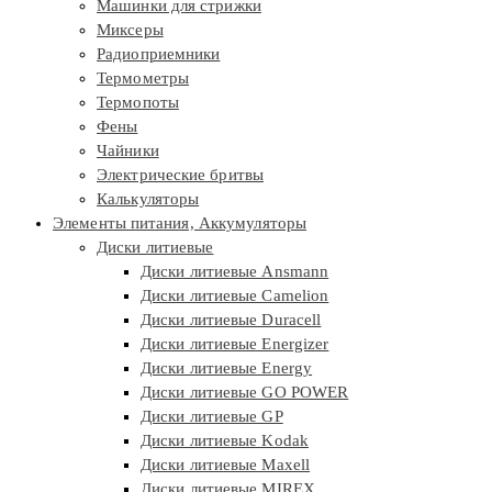
Машинки для стрижки
Миксеры
Радиоприемники
Термометры
Термопоты
Фены
Чайники
Электрические бритвы
Калькуляторы
Элементы питания, Аккумуляторы
Диски литиевые
Диски литиевые Ansmann
Диски литиевые Camelion
Диски литиевые Duracell
Диски литиевые Energizer
Диски литиевые Energy
Диски литиевые GO POWER
Диски литиевые GP
Диски литиевые Kodak
Диски литиевые Maxell
Диски литиевые MIREX