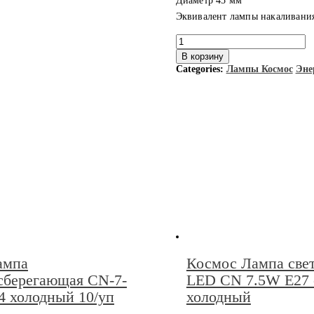
Диаметр 45 мм
Эквивалент лампы накаливания
Количество
товара
В корзину
Космос
Categories:
Лампы Космос
Эне
Лампа
светодиодная
LED
GL45
6.5W
E27
шар,
холодный
ампа
Космос Лампа све
сберегающая CN-7-
LED CN 7.5W E27 
4 холодный 10/уп
холодный