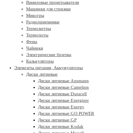
Виниловые проигрыватели
Машинки для стрижки
Миксеры
Радиоприемники
Термометры
Термопоты
Фены
Чайники
Электрические бритвы
Калькуляторы
Элементы питания, Аккумуляторы
Диски литиевые
Диски литиевые Ansmann
Диски литиевые Camelion
Диски литиевые Duracell
Диски литиевые Energizer
Диски литиевые Energy
Диски литиевые GO POWER
Диски литиевые GP
Диски литиевые Kodak
Диски литиевые Maxell