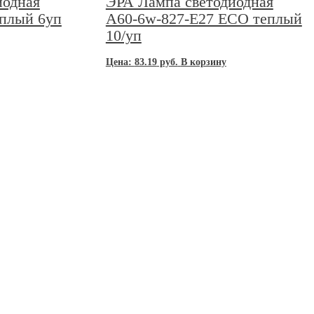
иодная
ЭРА Лампа светодиодная
еплый 6уп
A60-6w-827-E27 ECO теплый
10/уп
Цена:
83.19
руб.
В корзину