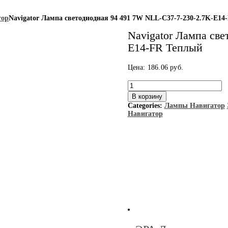
тор
Navigator Лампа светодиодная 94 491 7W NLL-C37-7-230-2.7K-E1
Navigator Лампа све
E14-FR Теплый
Цена:
186.06
руб.
Количество
товара
В корзину
Navigator
Categories:
Лампы Навигатор
Лампа
Навигатор
светодиодная
94
491
7W
NLL-
C37-
7-
230-
2.7K-
E14-
FR
Теплый