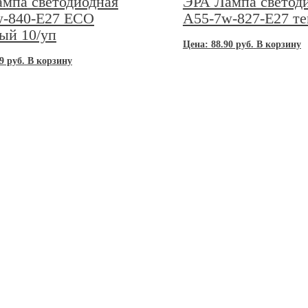
мпа светодиодная
ЭРА Лампа светод
w-840-E27 ECO
A55-7w-827-E27 т
ый 10/уп
Цена:
88.90
руб.
В корзину
9
руб.
В корзину