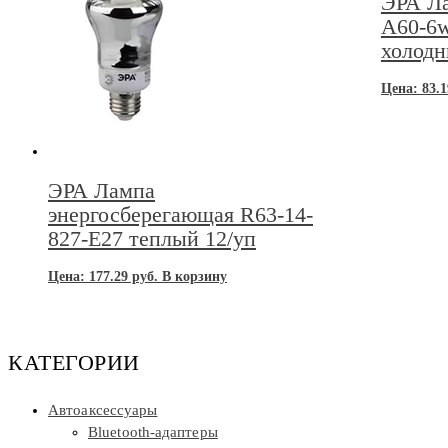
ЭРА Ла
A60-6
холодн
Цена:
83.1
ЭРА Лампа
энергосберегающая R63-14-
827-E27 теплый 12/уп
Цена:
177.29
руб.
В корзину
КАТЕГОРИИ
Автоаксессуары
Bluetooth-адаптеры